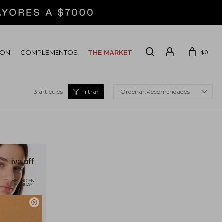
ION
COMPLEMENTOS
THE MARKET
0
$
3 artículos
Recomendados
