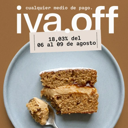
t Rowan - Chocolate/Celeste
Musculosa Iso - Chocol
2.705
2.451
$
3.300
$
2.990
$
$