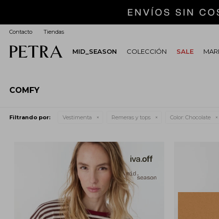
Contacto
Tiendas
MID_SEASON
COLECCIÓN
SALE
MARI
COMFY
Filtrando por:
Vestimenta
Remeras y tops
Color:
Chocolate