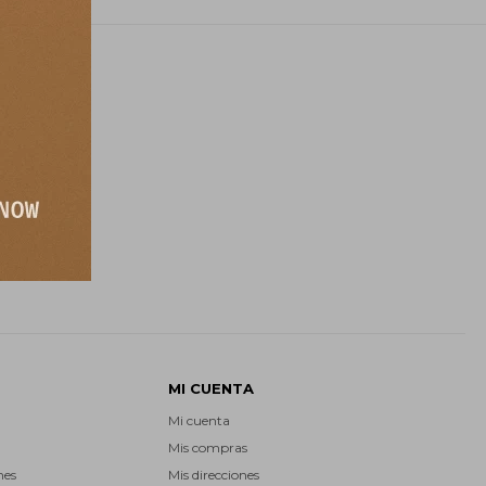
E
MI CUENTA
Mi cuenta
Mis compras
nes
Mis direcciones