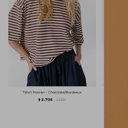
Tshirt Rowan - Chocolate/Bordeaux
Tshir
2.705
$
3.300
$