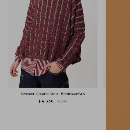
Sweater Oceano Crop - Bordeaux/Gris
Sweat
4.336
$
5.290
$