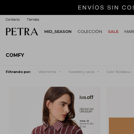
Contacto
Tiendas
MID_SEASON
COLECCIÓN
SALE
MARI
COMFY
Filtrando por:
Vestimenta
Sweaters y sacos
Color:
Bordeaux