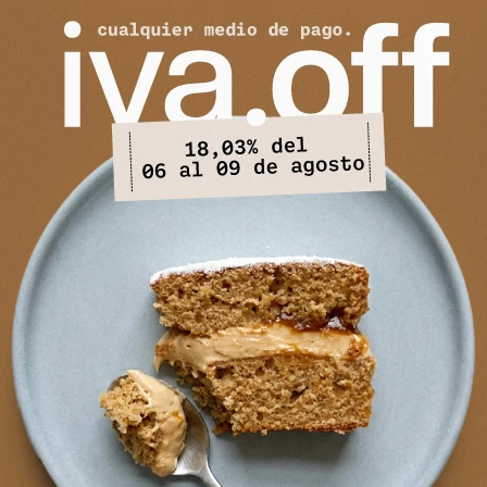
er Oceano - Bordeaux/Gris
4.336
$
5.290
$