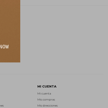
E
MI CUENTA
Mi cuenta
Mis compras
nes
Mis direcciones