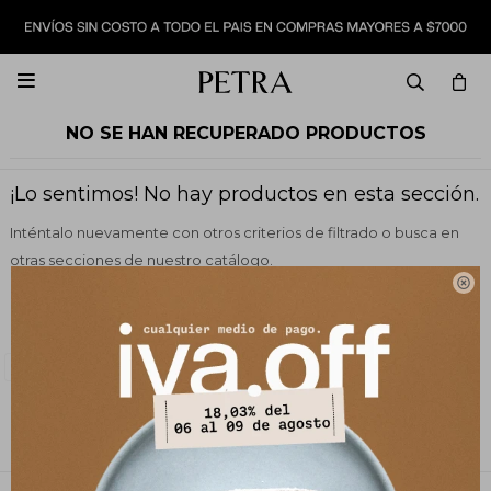

NO SE HAN RECUPERADO PRODUCTOS
¡Lo sentimos! No hay productos en esta sección.
Inténtalo nuevamente con otros criterios de filtrado o busca en
otras secciones de nuestro catálogo.

Filtrando por:
Vestimenta
Sweaters y sacos
Quitar filtros
Color:
Terracota
Te recomendamos quitar:
Color:
Terracota