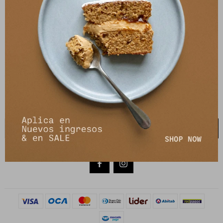
PETRA STORE
27141061 - 099 747 832
21 de setiembre 2895, Montevideo
shop@petrastore.com.uy
De lunes a sábados de 11 a 20hs
NEWSLETTER
¡Suscribite y recibí todas nuestras novedades!
SUSCRIBIRME

