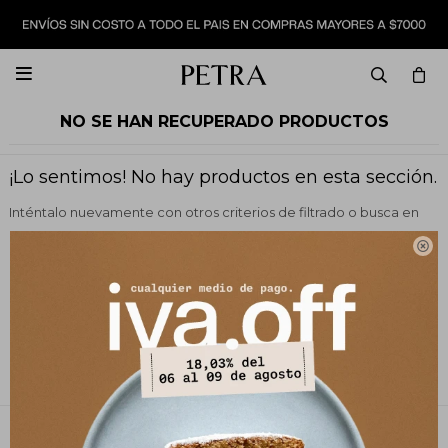

NO SE HAN RECUPERADO PRODUCTOS
¡Lo sentimos! No hay productos en esta sección.
Inténtalo nuevamente con otros criterios de filtrado o busca en
otras secciones de nuestro catálogo.

Quitar filtros
Filtrando por:
Vestimenta
Color:
Terracota
Te recomendamos quitar:
Color:
Terracota
PETRA STORE