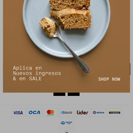
27141061 - 099 747 832
21 de setiembre 2895, Montevideo
shop@petrastore.com.uy
De lunes a sábados de 11 a 20hs
NEWSLETTER
¡Suscribite y recibí todas nuestras novedades!
SUSCRIBIRME

