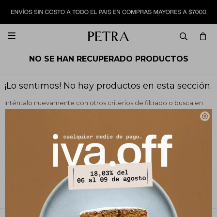

NO SE HAN RECUPERADO PRODUCTOS
¡Lo sentimos! No hay productos en esta sección.
Inténtalo nuevamente con otros criterios de filtrado o busca en
otras secciones de nuestro catálogo.

Filtrando por:
Vestimenta
Blazers y chaquetas
Quitar filtros
Color:
Bordeaux
Te recomendamos quitar:
Color:
Bordeaux