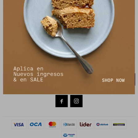
PETRA STORE
27141061 - 099 747 832
21 de setiembre 2895, Montevideo
shop@petrastore.com.uy
De lunes a sábados de 11 a 20hs
NEWSLETTER
¡Suscribite y recibí todas nuestras novedades!
SUSCRIBIRME

