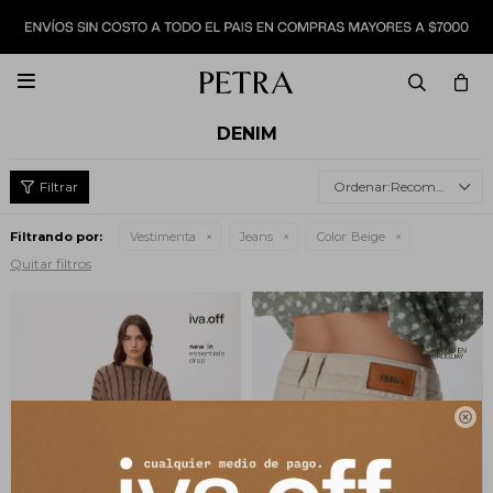

DENIM
Recomendados
Filtrando por:
Vestimenta
Jeans
Color:
Beige
Quitar filtros
