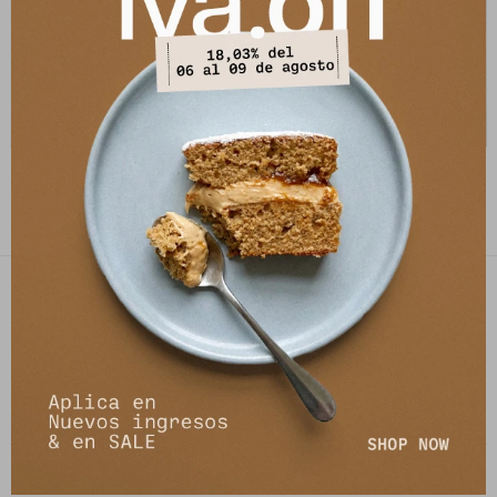
Jean Urix - Beige
Jean Rambla - Beige
4.910
5.730
$
5.990
$
6.990
$
$
PETRA STORE
27141061 - 099 747 832
21 de setiembre 2895, Montevideo
shop@petrastore.com.uy
De lunes a sábados de 11 a 20hs
NEWSLETTER