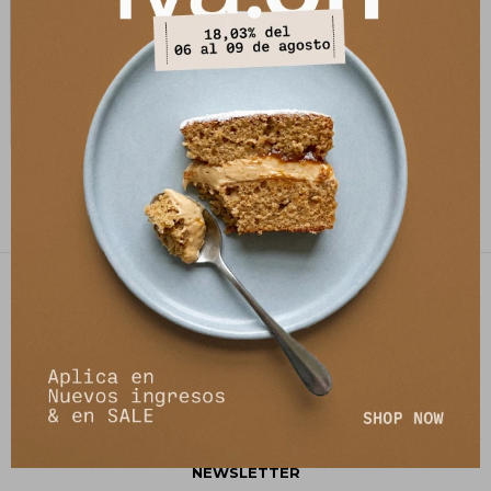
Falda Flown Leather - Óxido
7.041
$
8.590
$
PETRA STORE
27141061 - 099 747 832
21 de setiembre 2895, Montevideo
shop@petrastore.com.uy
De lunes a sábados de 11 a 20hs
NEWSLETTER