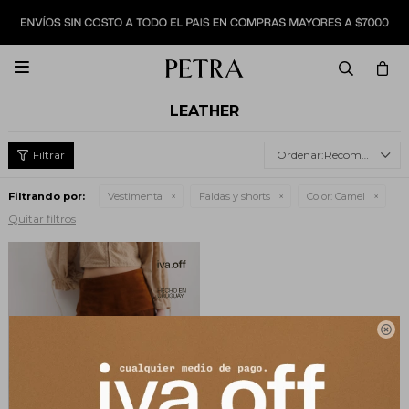

LEATHER
Recomendados
Filtrando por:
Vestimenta
Faldas y shorts
Color:
Camel
Quitar filtros
