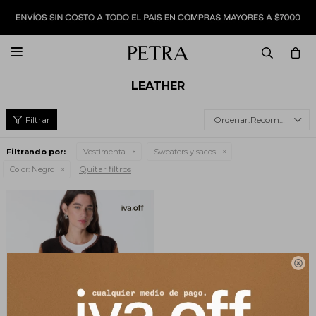

LEATHER
Recomendados
Filtrando por:
Vestimenta
Sweaters y sacos
Quitar filtros
Color:
Negro
