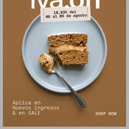
Saco Leather Molly -
Camel/Negro
8.484
$
10.350
$
PETRA STORE
27141061 - 099 747 832
21 de setiembre 2895, Montevideo
shop@petrastore.com.uy
De lunes a sábados de 11 a 20hs