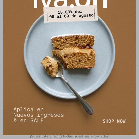
Falda Leather Marina - Bordeaux
6.222
$
7.590
$
PETRA STORE
27141061 - 099 747 832
21 de setiembre 2895, Montevideo
shop@petrastore.com.uy
De lunes a sábados de 11 a 20hs
NEWSLETTER
¡Suscribite y recibí todas nuestras novedades!