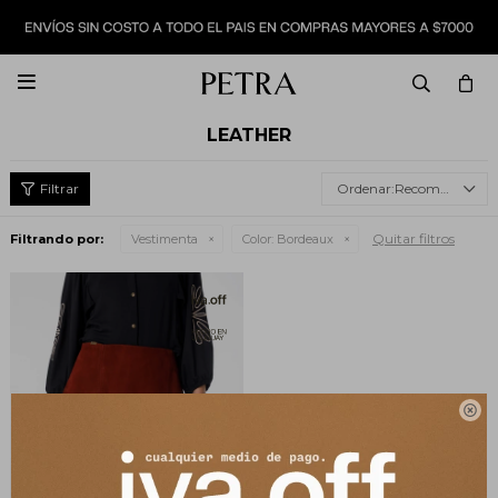

LEATHER
Recomendados
Quitar filtros
Filtrando por:
Vestimenta
Color:
Bordeaux
