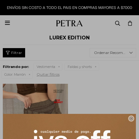

LUREX EDITION
Recomendados
Filtrando por:
Vestimenta
Faldas y shorts
Quitar filtros
Color:
Marrón
