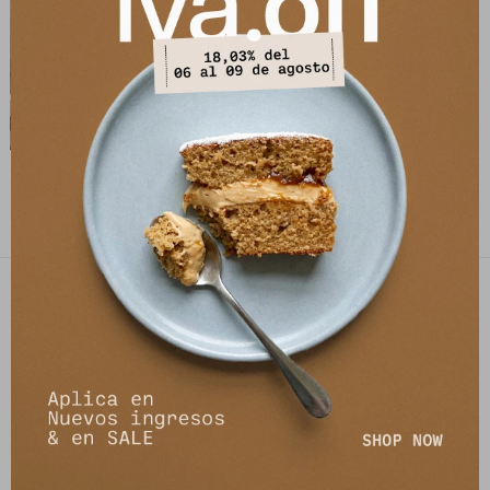
Mini Solenne - Marron
3.490
$
5.390
$
PETRA STORE
27141061 - 099 747 832
21 de setiembre 2895, Montevideo
shop@petrastore.com.uy
De lunes a sábados de 11 a 20hs
NEWSLETTER