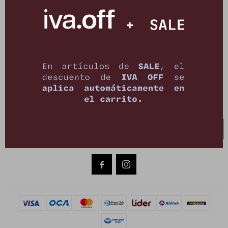
PETRA STORE
27141061 - 099 747 832
21 de setiembre 2895, Montevideo
shop@petrastore.com.uy
De lunes a sábados de 11 a 20hs
NEWSLETTER
¡Suscribite y recibí todas nuestras novedades!
SUSCRIBIRME

