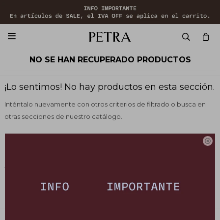

NO SE HAN RECUPERADO PRODUCTOS
¡Lo sentimos! No hay productos en esta sección.
Inténtalo nuevamente con otros criterios de filtrado o busca en
otras secciones de nuestro catálogo.

Filtrando por:
Vestimenta
Remeras y tops
Color:
Azul
Quitar filtros
Te recomendamos quitar:
Color:
Azul