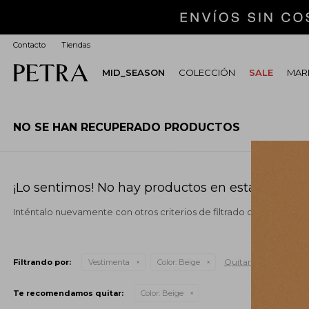
Contacto
Tiendas
MID_SEASON
COLECCIÓN
SALE
MARI
NO SE HAN RECUPERADO PRODUCTOS
¡Lo sentimos! No hay productos en esta sección.
Inténtalo nuevamente con otros criterios de filtrado o busca en o
Quitar filtros
Filtrando por:
Vestimenta
Color:
Beige
Te recomendamos quitar:
Color:
Beige