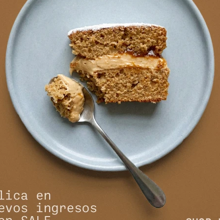
NEWSLETTER
¡Suscribite y recibí todas nuestras novedades!
SUSCRIBIRM


NOSOTROS
COMPRAR