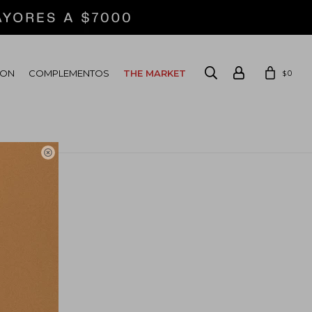
ION
COMPLEMENTOS
THE MARKET
0
$
