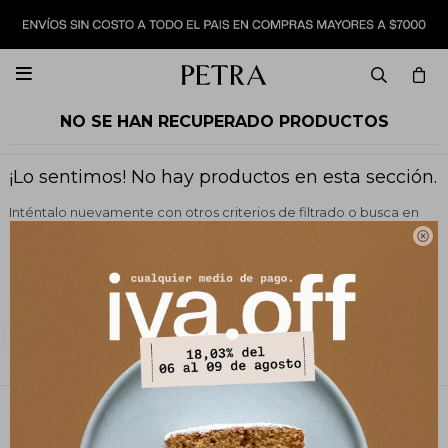

NO SE HAN RECUPERADO PRODUCTOS
¡Lo sentimos! No hay productos en esta sección.
Inténtalo nuevamente con otros criterios de filtrado o busca en
otras secciones de nuestro catálogo.

Filtrando por:
Vestimenta
Blazers y chaquetas
Quitar filtros
Color:
Crudo
PETRA STORE
27141061 - 099 747 832