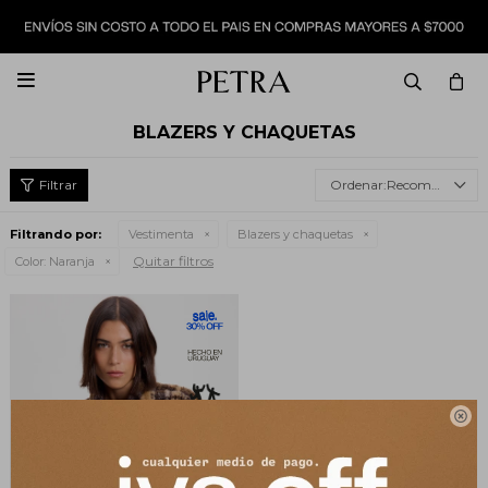

BLAZERS Y CHAQUETAS
Recomendados
Filtrando por:
Vestimenta
Blazers y chaquetas
Quitar filtros
Color:
Naranja
