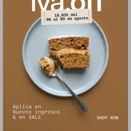
Campera Artica - Cuadrille
5.313
$
7.590
$
PETRA STORE
27141061 - 099 747 832
21 de setiembre 2895, Montevideo
shop@petrastore.com.uy
De lunes a sábados de 11 a 20hs
NEWSLETTER