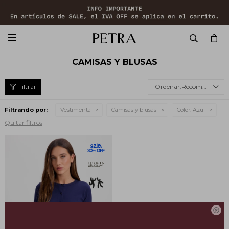

CAMISAS Y BLUSAS
Recomendados
Filtrando por:
Vestimenta
Camisas y blusas
Color:
Azul
Quitar filtros
