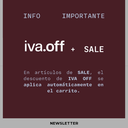
Blusa Hook - Azul Marino
2.443
$
3.490
$
PETRA STORE
27141061 - 099 747 832
21 de setiembre 2895, Montevideo
shop@petrastore.com.uy
De lunes a sábados de 11 a 20hs
NEWSLETTER