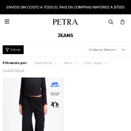

JEANS
Recomendados
Filtrando por:
Vestimenta
Jeans
Color:
Negro
Quitar filtros