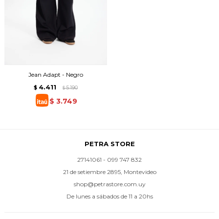
Jean Adapt - Negro
4.411
$
5.190
$
$
3.749
PETRA STORE
27141061 - 099 747 832
21 de setiembre 2895, Montevideo
shop@petrastore.com.uy
De lunes a sábados de 11 a 20hs