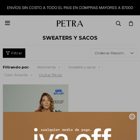

SWEATERS Y SACOS
Recomendados
Filtrando por:
Vestimenta
Sweaters y sacos
Quitar filtros
Color:
Amarillo
