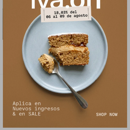
Cardigan Libre -
Terracota/Amarillo
5.873
$
8.390
$
PETRA STORE
27141061 - 099 747 832
21 de setiembre 2895, Montevideo
shop@petrastore.com.uy
De lunes a sábados de 11 a 20hs