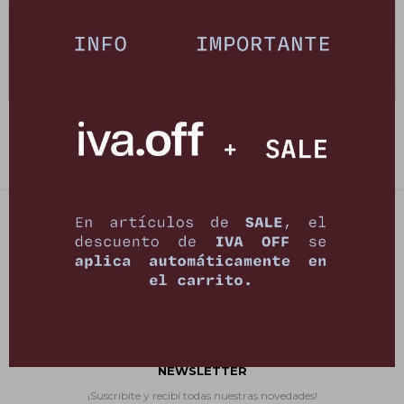
Sweater Skin - Crudo
Sweater Skin - Vison
2.995
2.995
$
5.990
$
5.990
$
$
PETRA STORE
27141061 - 099 747 832
21 de setiembre 2895, Montevideo
shop@petrastore.com.uy
De lunes a sábados de 11 a 20hs
NEWSLETTER
¡Suscribite y recibí todas nuestras novedades!