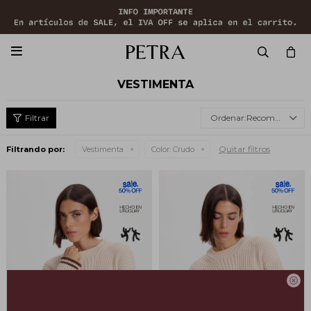

VESTIMENTA
Recomendados
Quitar filtros
Filtrando por:
Vestimenta
Color:
Crudo
