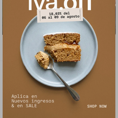
Camisa Alterna - Azul
Camisa Nysa - Estampa Azul
1.990
1.490
$
5.390
$
5.990
$
$
PETRA STORE
27141061 - 099 747 832
21 de setiembre 2895, Montevideo
shop@petrastore.com.uy
De lunes a sábados de 11 a 20hs
NEWSLETTER