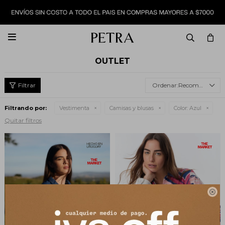

OUTLET
Recomendados
Filtrando por:
Vestimenta
Camisas y blusas
Color:
Azul
Quitar filtros
