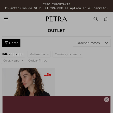

OUTLET
Recomendados
Filtrando por:
Vestimenta
Camisas y blusas
Quitar filtros
Color:
Negro
