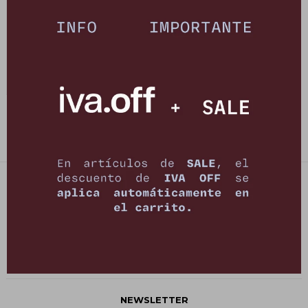
Blusa Rosa - Negro
490
$
4.390
$
PETRA STORE
27141061 - 099 747 832
21 de setiembre 2895, Montevideo
shop@petrastore.com.uy
De lunes a sábados de 11 a 20hs
NEWSLETTER