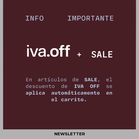
Jean Numa - Negro
Jean Murra - Negro Shine
1.990
3.490
$
5.990
$
6.990
$
$
PETRA STORE
27141061 - 099 747 832
21 de setiembre 2895, Montevideo
shop@petrastore.com.uy
De lunes a sábados de 11 a 20hs
NEWSLETTER