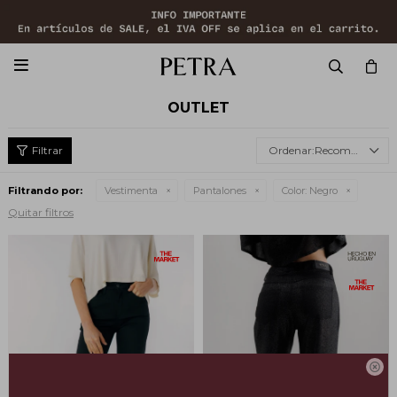

OUTLET
Recomendados
Filtrando por:
Vestimenta
Pantalones
Color:
Negro
Quitar filtros
