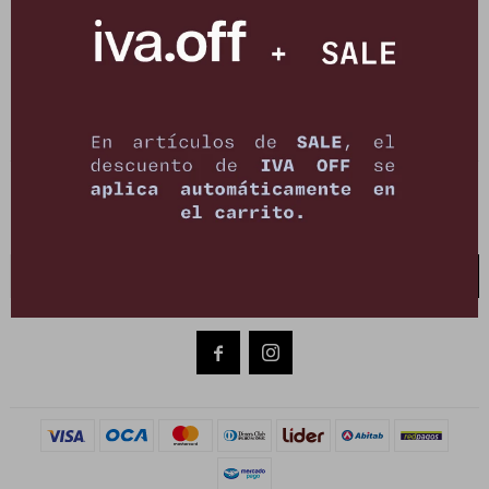
PETRA STORE
27141061 - 099 747 832
21 de setiembre 2895, Montevideo
shop@petrastore.com.uy
De lunes a sábados de 11 a 20hs
NEWSLETTER
¡Suscribite y recibí todas nuestras novedades!
SUSCRIBIRME

