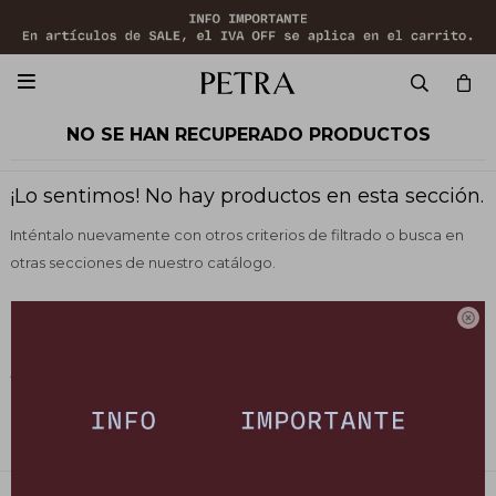

NO SE HAN RECUPERADO PRODUCTOS
¡Lo sentimos! No hay productos en esta sección.
Inténtalo nuevamente con otros criterios de filtrado o busca en
otras secciones de nuestro catálogo.

Filtrando por:
Zapatos
Sandalias
Color:
Crudo
Quitar filtros
Te recomendamos quitar:
Zapatos
Color:
Crudo