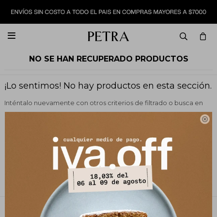

NO SE HAN RECUPERADO PRODUCTOS
¡Lo sentimos! No hay productos en esta sección.
Inténtalo nuevamente con otros criterios de filtrado o busca en
otras secciones de nuestro catálogo.

Quitar filtros
Filtrando por:
Zapatos
Color:
Animal print
Te recomendamos quitar:
Color:
Animal print
PETRA STORE