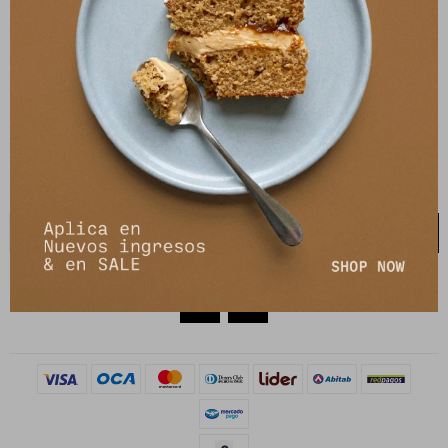
27141061 - 099 747 832
21 de setiembre 2895, Montevideo
shop@petrastore.com.uy
De lunes a sábados de 11 a 20hs
NEWSLETTER
¡Suscribite y recibí todas nuestras novedades!
SUSCRIBIRME

