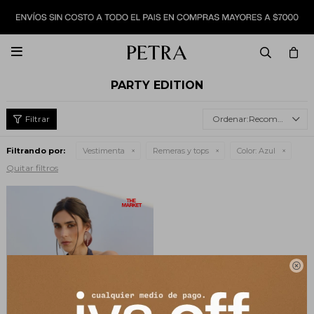

PARTY EDITION
Recomendados
Filtrando por:
Vestimenta
Remeras y tops
Color:
Azul
Quitar filtros
