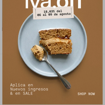
Top Lily - Azul Lurex
2.490
$
3.490
$
PETRA STORE
27141061 - 099 747 832
21 de setiembre 2895, Montevideo
shop@petrastore.com.uy
De lunes a sábados de 11 a 20hs
NEWSLETTER