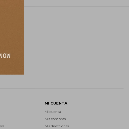
E
MI CUENTA
Mi cuenta
Mis compras
nes
Mis direcciones