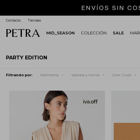
Contacto
Tiendas
MID_SEASON
COLECCIÓN
SALE
MARI
PARTY EDITION
Filtrando por:
Vestimenta
Vestidos y monos
Color:
Crudo