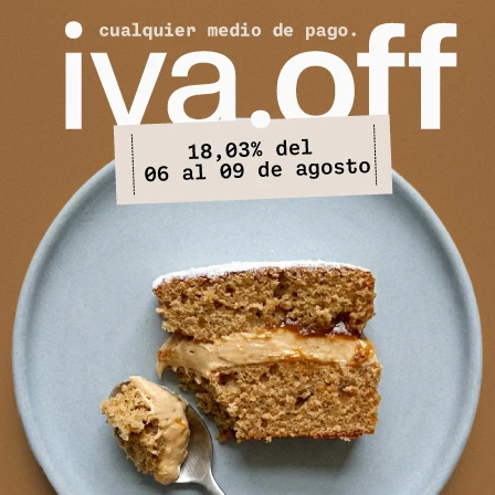
stido Largo Gia - Crudo
6.877
$
8.390
$