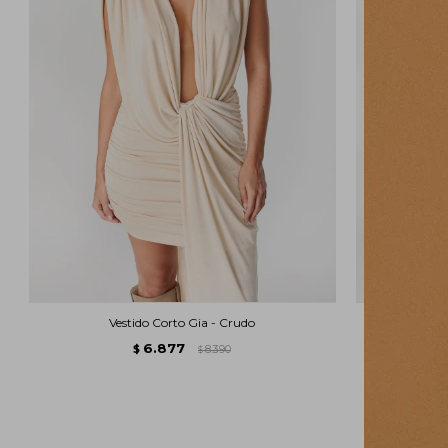
Vestido Corto Gia - Crudo
Ve
6.877
$
8.390
$