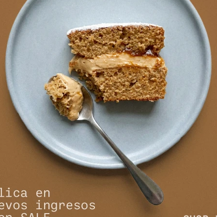
NEWSLETTER
¡Suscribite y recibí todas nuestras novedades!
SUSCRIBIRM


NOSOTROS
COMPRAR