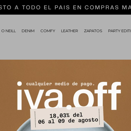
 O NEILL
DENIM
COMFY
LEATHER
ZAPATOS
PARTY EDIT
tras secciones de nuestro catálogo.
r filtros