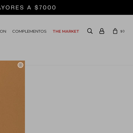
ION
COMPLEMENTOS
THE MARKET
0
$
