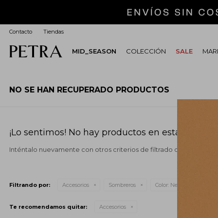
Contacto
Tiendas
MID_SEASON
COLECCIÓN
SALE
MARI
NO SE HAN RECUPERADO PRODUCTOS
¡Lo sentimos! No hay productos en esta sección.
Inténtalo nuevamente con otros criterios de filtrado o busca en o
Quita
Filtrando por:
Accesorios
Sombreros
Color:
Negro
Te recomendamos quitar:
Accesorios