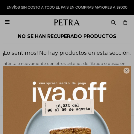

NO SE HAN RECUPERADO PRODUCTOS
¡Lo sentimos! No hay productos en esta sección.
Inténtalo nuevamente con otros criterios de filtrado o busca en
otras secciones de nuestro catálogo.

Filtrando por:
Vestimenta
Faldas y shorts
Quitar filtros
Color:
Chocolate
PETRA STORE
27141061 - 099 747 832