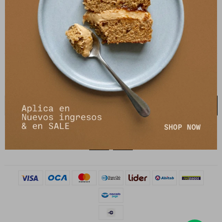
21 de setiembre 2895, Montevideo
shop@petrastore.com.uy
De lunes a sábados de 11 a 20hs
NEWSLETTER
¡Suscribite y recibí todas nuestras novedades!
SUSCRIBIRME

