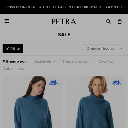

SALE
Recomendados
Filtrando por:
Vestimenta
Sweaters y sacos
Color:
Azul
Quitar filtros