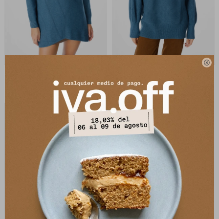

Sweater Luna - Azul
Sweater Boreal - Azul
4.042
2.845
$
5.390
$
5.690
$
$