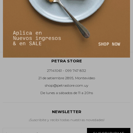
Sweater Panal - Azul
3.742
$
4.990
$
PETRA STORE
27141061 - 099 747 832
21 de setiembre 2895, Montevideo
shop@petrastore.com.uy
De lunes a sábados de 11 a 20hs
NEWSLETTER
¡Suscribite y recibí todas nuestras novedades!