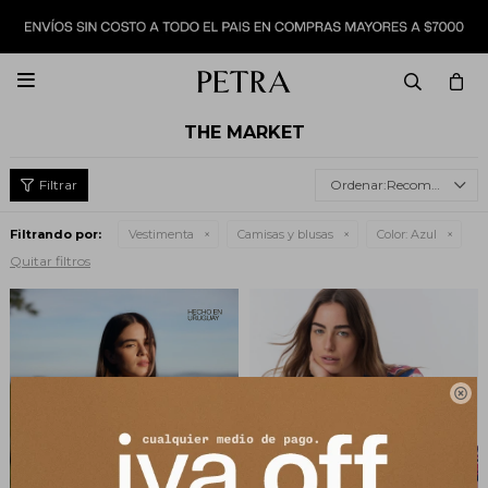

THE MARKET
Recomendados
Filtrando por:
Vestimenta
Camisas y blusas
Color:
Azul
Quitar filtros
