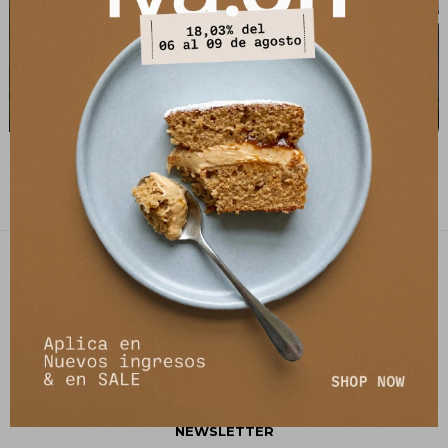
Camisa Alterna - Azul
Camisa Nysa - Estampa Azul
1.990
1.490
$
5.390
$
5.990
$
$
PETRA STORE
27141061 - 099 747 832
21 de setiembre 2895, Montevideo
shop@petrastore.com.uy
De lunes a sábados de 11 a 20hs
NEWSLETTER