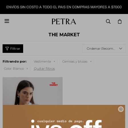

THE MARKET
Recomendados
Filtrando por:
Vestimenta
Camisas y blusas
Quitar filtros
Color:
Blanco
