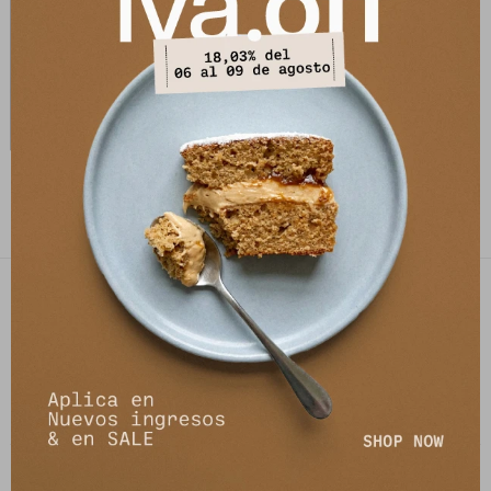
Camisa Anna - Blanco
1.990
$
4.990
$
PETRA STORE
27141061 - 099 747 832
21 de setiembre 2895, Montevideo
shop@petrastore.com.uy
De lunes a sábados de 11 a 20hs
NEWSLETTER