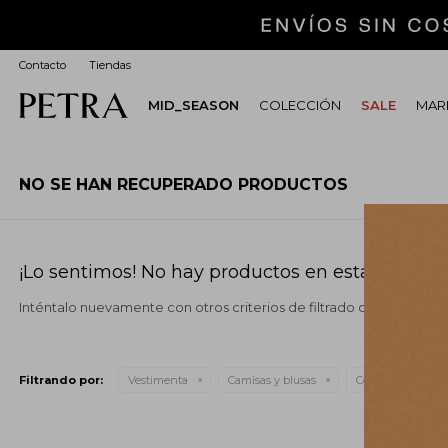
Contacto
Tiendas
MID_SEASON
COLECCIÓN
SALE
MARI
NO SE HAN RECUPERADO PRODUCTOS
¡Lo sentimos! No hay productos en esta sección.
Inténtalo nuevamente con otros criterios de filtrado o busca en o
Filtrando por:
Vestimenta
Camisas y blusas
Color:
Celeste