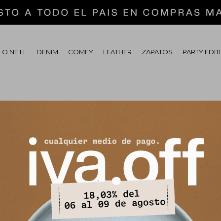
 O NEILL
DENIM
COMFY
LEATHER
ZAPATOS
PARTY EDIT
tras secciones de nuestro catálogo.
Quitar filtros