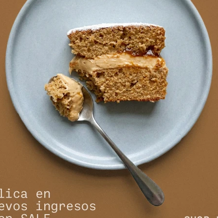
NEWSLETTER
¡Suscribite y recibí todas nuestras novedades!
SUSCRIBIRM


NOSOTROS
COMPRAR