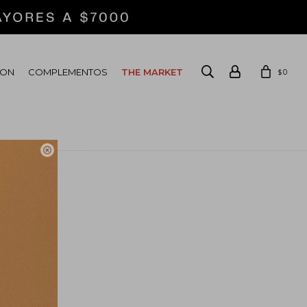
ION
COMPLEMENTOS
THE MARKET
0
$
