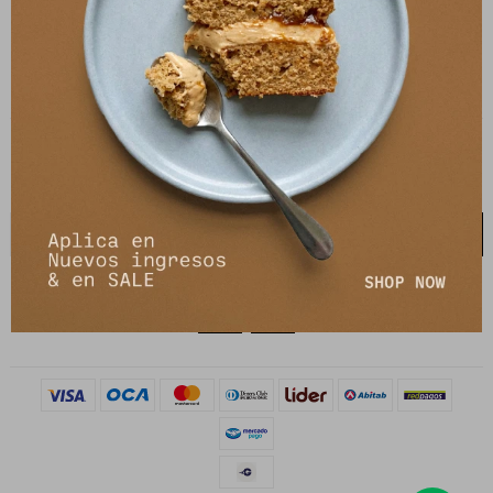
21 de setiembre 2895, Montevideo
shop@petrastore.com.uy
De lunes a sábados de 11 a 20hs
NEWSLETTER
¡Suscribite y recibí todas nuestras novedades!
SUSCRIBIRME

