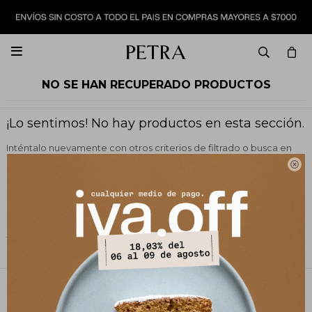

NO SE HAN RECUPERADO PRODUCTOS
¡Lo sentimos! No hay productos en esta sección.
Inténtalo nuevamente con otros criterios de filtrado o busca en
otras secciones de nuestro catálogo.

Filtrando por:
Vestimenta
Pantalones
Color:
Azul
Quitar filtros
PETRA STORE
27141061 - 099 747 832