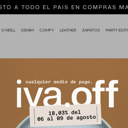
 O NEILL
DENIM
COMFY
LEATHER
ZAPATOS
PARTY EDIT
tras secciones de nuestro catálogo.
Quitar filtros