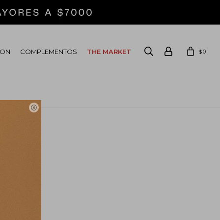
ION
COMPLEMENTOS
THE MARKET
0
$
