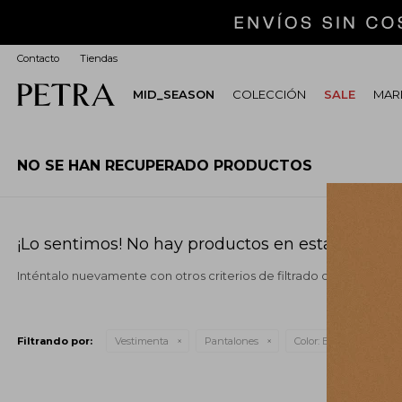
Contacto
Tiendas
MID_SEASON
COLECCIÓN
SALE
MARI
NO SE HAN RECUPERADO PRODUCTOS
¡Lo sentimos! No hay productos en esta sección.
Inténtalo nuevamente con otros criterios de filtrado o busca en o
Filtrando por:
Vestimenta
Pantalones
Color:
Bordeaux