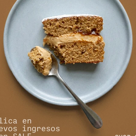
NEWSLETTER
¡Suscribite y recibí todas nuestras novedades!
SUSCRIBIRM


NOSOTROS
COMPRAR