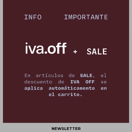
Vestido Land - Verde Militar
Mono Anai - Verde
3.490
3.490
$
5.890
$
6.990
$
$
PETRA STORE
27141061 - 099 747 832
21 de setiembre 2895, Montevideo
shop@petrastore.com.uy
De lunes a sábados de 11 a 20hs
NEWSLETTER