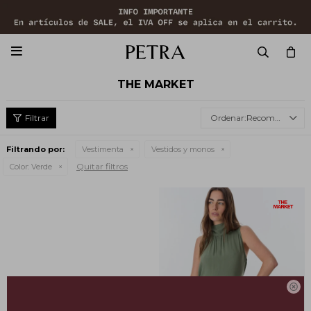

THE MARKET
Recomendados
Filtrando por:
Vestimenta
Vestidos y monos
Quitar filtros
Color:
Verde
