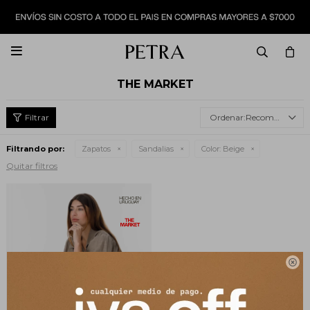

THE MARKET
Recomendados
Filtrando por:
Zapatos
Sandalias
Color:
Beige
Quitar filtros
