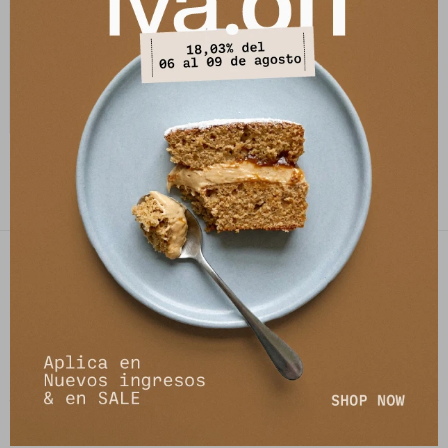
Sandalia Radiante - Beige
2.490
$
7.790
$
PETRA STORE
27141061 - 099 747 832
21 de setiembre 2895, Montevideo
shop@petrastore.com.uy
De lunes a sábados de 11 a 20hs
NEWSLETTER