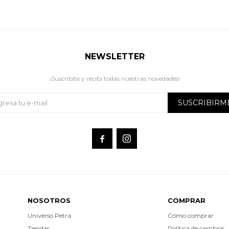
NEWSLETTER
¡Suscribite y recibí todas nuestras novedades!
SUSCRIBIRM


NOSOTROS
COMPRAR
Universo Petra
Cómo comprar
Tiendas
Política de cambios