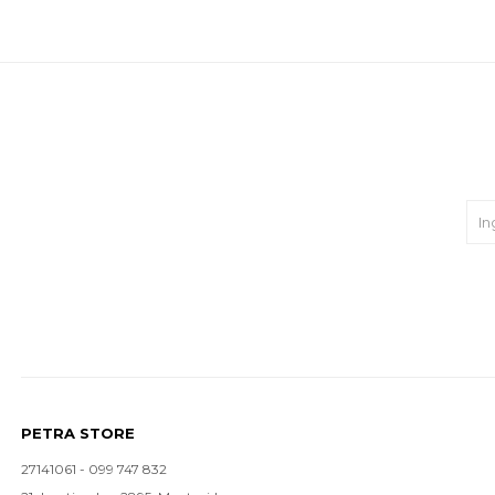
PETRA STORE
27141061 - 099 747 832