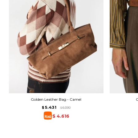
Golden Leather Bag - Camel
C
5.431
$
6.390
$
$
4.616