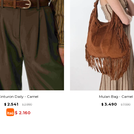
inturon Daily - Camel
Mulan Bag - Camel
2.541
3.490
$
2.990
$
7.590
$
$
$
2.160