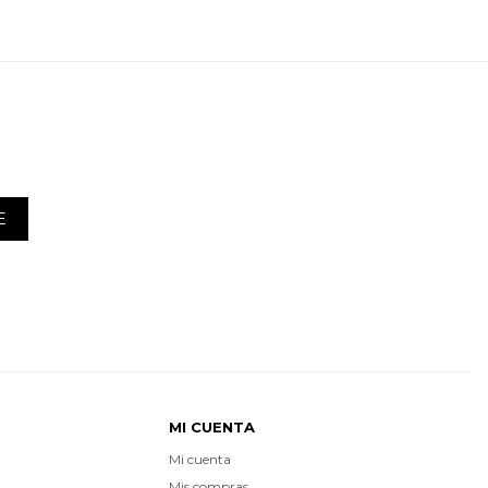
E
MI CUENTA
Mi cuenta
Mis compras