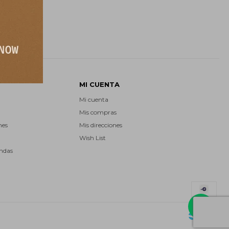
MI CUENTA
Mi cuenta
Mis compras
nes
Mis direcciones
Wish List
endas