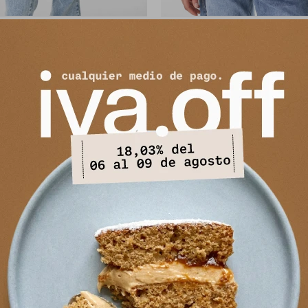
irt Rowan - Amarillo/Lila
Tshirt Rowan - Azul/Cel
2.705
2.705
$
3.300
$
3.300
$
$