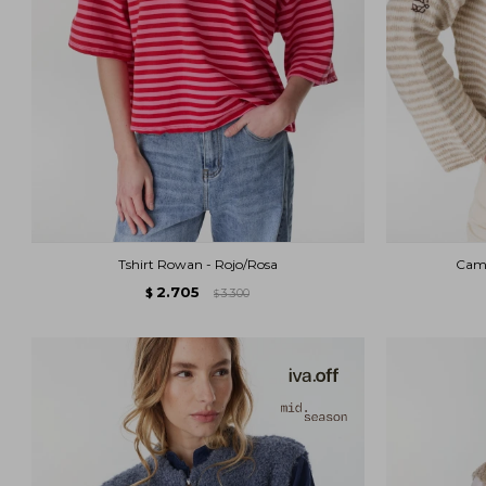
Tshirt Rowan - Rojo/Rosa
Camp
2.705
$
3.300
$