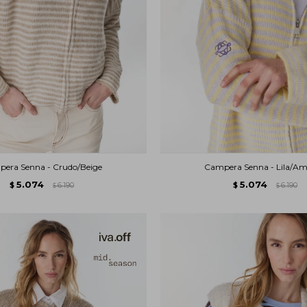
era Senna - Crudo/Beige
Campera Senna - Lila/Ama
5.074
5.074
$
6.190
$
6.190
$
$