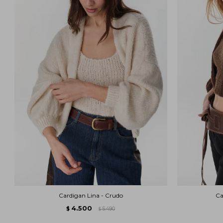
Cardigan Lina - Crudo
Ca
4.500
$
5.490
$