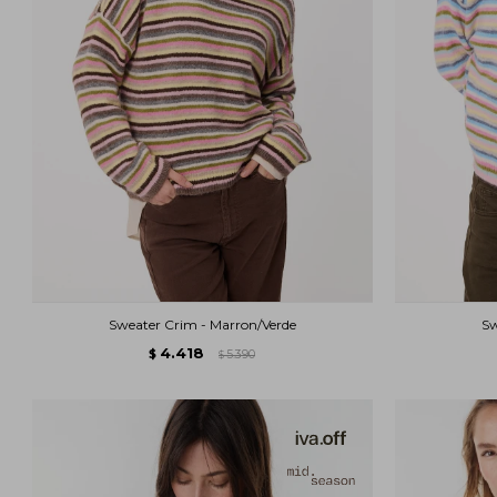
Sweater Crim - Marron/Verde
Sw
4.418
$
5.390
$