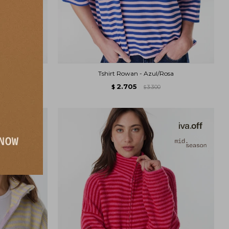
eleste
Tshirt Rowan - Azul/Rosa
2.705
$
3.300
$