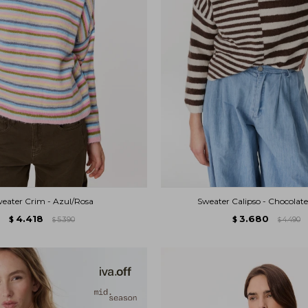
eater Crim - Azul/Rosa
Sweater Calipso - Chocolat
4.418
3.680
$
5.390
$
4.490
$
$