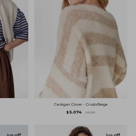
Cardigan Clover - Crudo/Beige
5.074
$
6.190
$