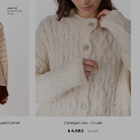
rudo/Camel
Cardigan Ixia - Crudo
4.582
$
5.590
$