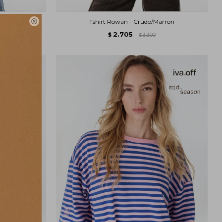
este
Tshirt Rowan - Crudo/Marron

2.705
$
3.300
$