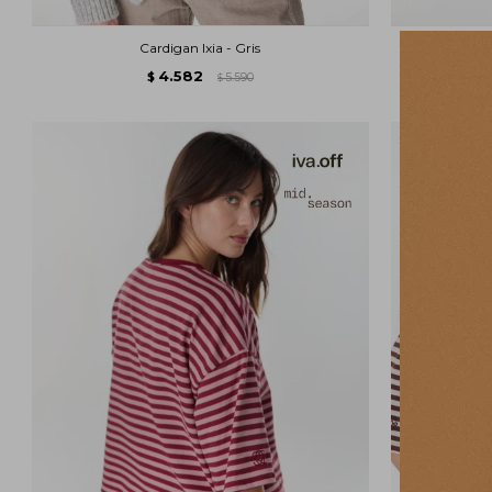
Cardigan Ixia - Gris
Tsh
4.582
$
5.590
$