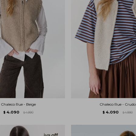
Chaleco Rue - Beige
Chaleco Rue - Crudo
4.090
4.090
$
4.990
$
4.990
$
$