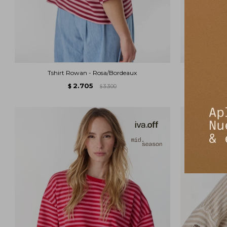
Tshirt Rowan - Rosa/Bordeaux
Tshirt
2.705
$
3.300
$