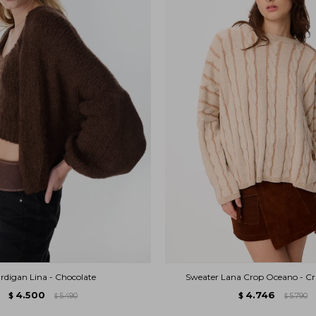
rdigan Lina - Chocolate
Sweater Lana Crop Oceano - C
4.500
4.746
$
5.490
$
5.790
$
$