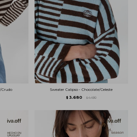
e/Crudo
Sweater Calipso - Chocolate/Celeste
3.680
$
4.490
$