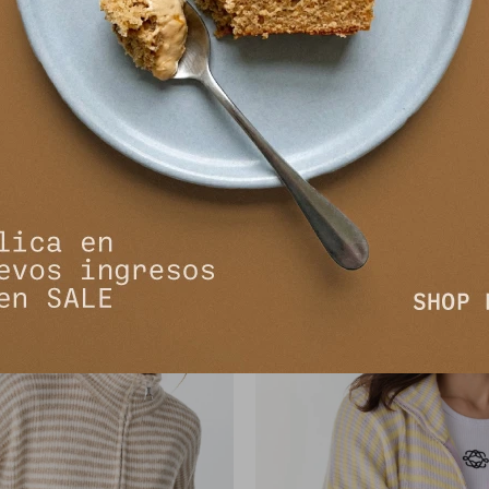
 Rowan - Chocolate/Bordeaux
Tshirt Rowan - Chocolate/C
2.705
2.705
$
3.300
$
3.300
$
$