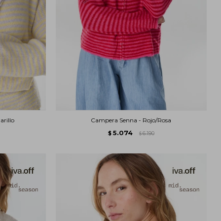
rillo
Campera Senna - Rojo/Rosa
5.074
$
6.190
$