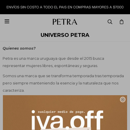

UNIVERSO PETRA
Quienes somos?
Petra es una marca uruguaya que desde el 2015 busca
representar mujeres libres, espontáneas y seguras.
Somos una marca que se transforma temporada tras temporada
pero siempre manteniendo la esencia y la naturaleza que nos
caracteriza.

Diseñamos nuestro propio calzado pensado en la comodidad y
durabilidad del producto, confeccionado 100% en Uruguay.
Recorremos el mundo en búsqueda de la mejor materia prima,
nuestros diseños están inspirados en las experiencias diarias que