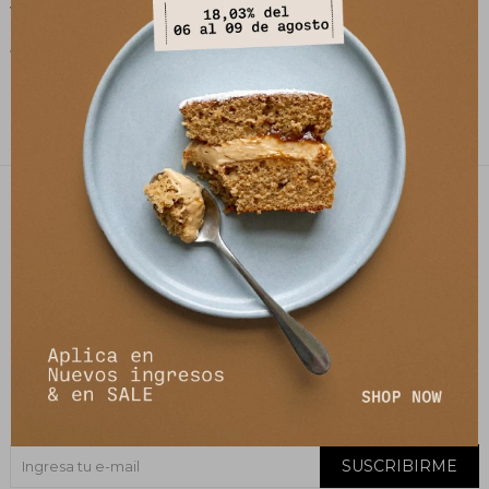
vivimos y sentimos las mujeres.
PETRA es natural, diversa e innovadora.
PETRA STORE
27141061 - 099 747 832
21 de setiembre 2895, Montevideo
shop@petrastore.com.uy
De lunes a sábados de 11 a 20hs
NEWSLETTER
¡Suscribite y recibí todas nuestras novedades!
SUSCRIBIRME