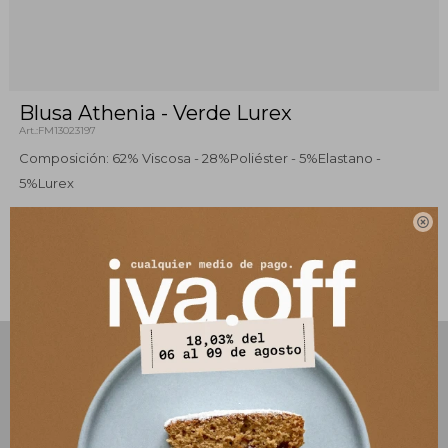
Blusa Athenia - Verde Lurex
FM13023197
Composición: 62% Viscosa - 28%Poliéster - 5%Elastano -
5%Lurex

Este artículo está agotado.
PRODUCTOS QUE TE PUEDEN INTERESAR