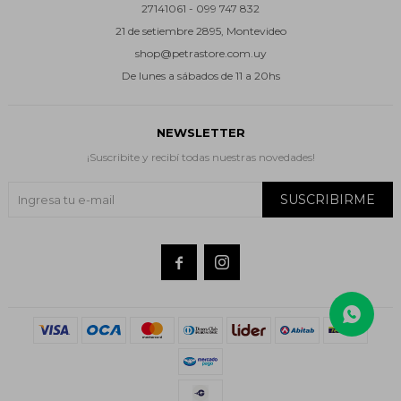
27141061 - 099 747 832
21 de setiembre 2895, Montevideo
shop@petrastore.com.uy
De lunes a sábados de 11 a 20hs
NEWSLETTER
¡Suscribite y recibí todas nuestras novedades!
SUSCRIBIRME

