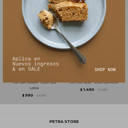
Camisa Hibisco - Estampa
Camisa Nysa - Estampa Azul
Lotos
1.490
$
5.990
$
990
$
5.990
$
PETRA STORE