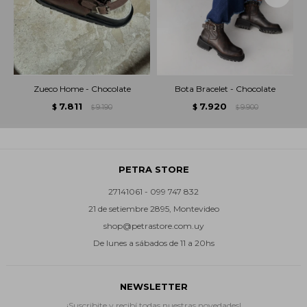
Zueco Home - Chocolate
Bota Bracelet - Chocolate
7.811
7.920
$
9.190
$
9.900
$
$
PETRA STORE
27141061 - 099 747 832
21 de setiembre 2895, Montevideo
shop@petrastore.com.uy
De lunes a sábados de 11 a 20hs
NEWSLETTER
¡Suscribite y recibí todas nuestras novedades!