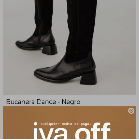
Bucanera Dance - Negro
267600130

100% cuero - Hecho en Uruguay
Altura de taco: 5cm