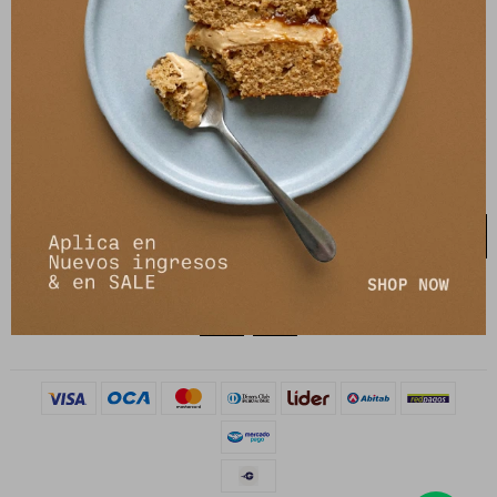
21 de setiembre 2895, Montevideo
shop@petrastore.com.uy
De lunes a sábados de 11 a 20hs
NEWSLETTER
¡Suscribite y recibí todas nuestras novedades!
SUSCRIBIRME

