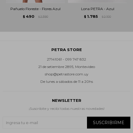
Pañuelo Floreste - Flores Azul
Lona PETRA - Azul
490
1.785
$
2.390
$
2.100
$
$
PETRA STORE
27141061 - 099 747 832
21 de setiembre 2895, Montevideo
shop@petrastore.com.uy
De lunes a sábados de 11 a 20hs
NEWSLETTER
¡Suscribite y recibí todas nuestras novedades!
SUSCRIBIRME