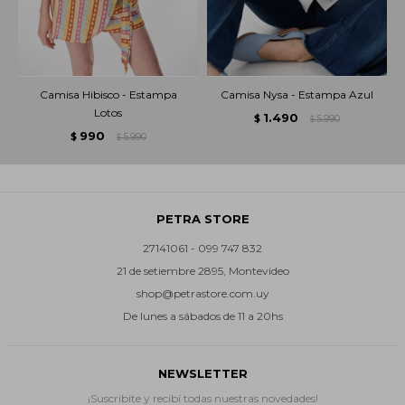
Camisa Hibisco - Estampa
Camisa Nysa - Estampa Azul
Lotos
1.490
$
5.990
$
990
$
5.990
$
PETRA STORE
27141061 - 099 747 832
21 de setiembre 2895, Montevideo
shop@petrastore.com.uy
De lunes a sábados de 11 a 20hs
NEWSLETTER
¡Suscribite y recibí todas nuestras novedades!