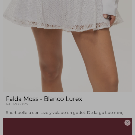
Falda Moss - Blanco Lurex
FMOSS02S
Short pollera con lazo y volado en godet. De largo tipo mini,
presenta pretina interna en delantera y elástico en la zona

trasera para mayor ajuste.