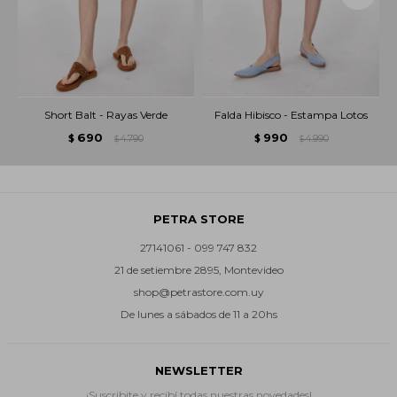
Short Balt - Rayas Verde
Falda Hibisco - Estampa Lotos
690
990
$
4.790
$
4.990
$
$
PETRA STORE
27141061 - 099 747 832
21 de setiembre 2895, Montevideo
shop@petrastore.com.uy
De lunes a sábados de 11 a 20hs
NEWSLETTER
¡Suscribite y recibí todas nuestras novedades!