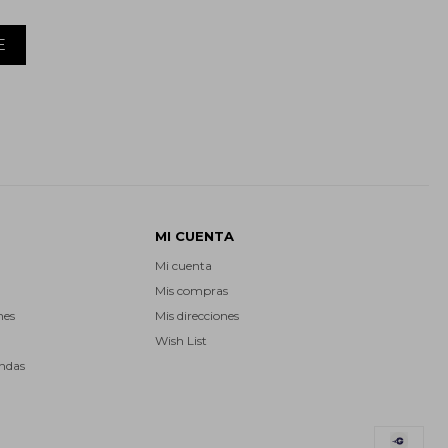
E
MI CUENTA
Mi cuenta
Mis compras
nes
Mis direcciones
Wish List
endas