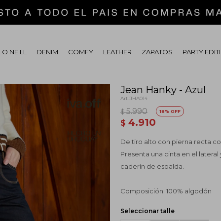
 O NEILL
DENIM
COMFY
LEATHER
ZAPATOS
PARTY EDIT
Jean Hanky - Azul
JHA014
5.990
$
18
4.910
$
De tiro alto con pierna recta con
Presenta una cinta en el lateral 
caderín de espalda.
Composición: 100% algodón
Seleccionar talle