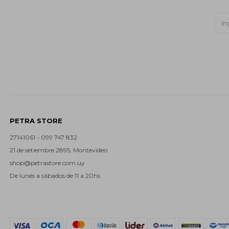
PETRA STORE
27141061 - 099 747 832
21 de setiembre 2895, Montevideo
shop@petrastore.com.uy
De lunes a sábados de 11 a 20hs