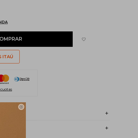
ENDA
OMPRAR
S ITAÚ
 cuotas
