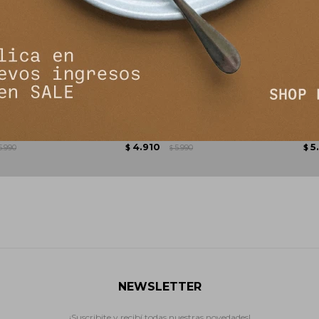
amel
Jean Join - Jean/Cuadrille
Jean
4.910
5
5.990
$
5.990
$
$
NEWSLETTER
¡Suscribite y recibí todas nuestras novedades!