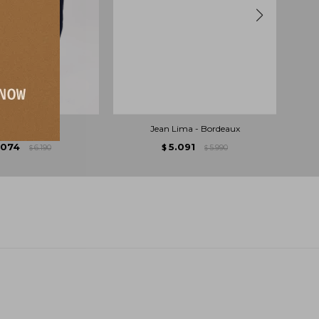
 Arwen - Azul
Jean Lima - Bordeaux
.074
5.091
6.190
$
5.990
$
$