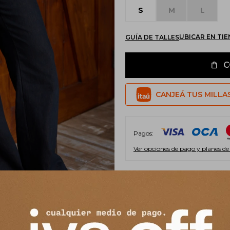
S
M
L
UBICAR EN TI
GUÍA DE TALLES
C
CANJEÁ TUS MILLA
Pagos:
Ver opciones de pago y planes de
Envíos
Cambios y Devoluciones