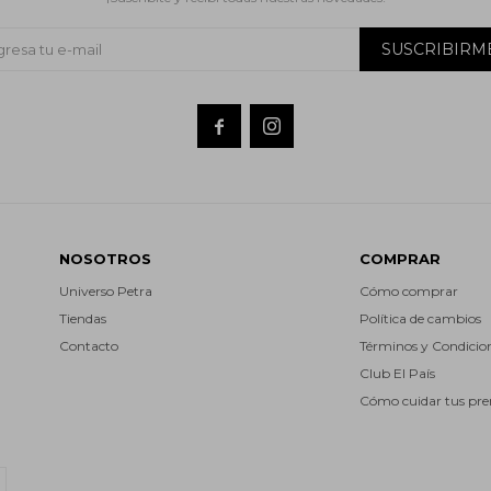
SUSCRIBIRM


NOSOTROS
COMPRAR
Universo Petra
Cómo comprar
Tiendas
Política de cambios
Contacto
Términos y Condicio
Club El País
Cómo cuidar tus pr