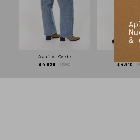
Jean Nox - Celeste
Jean Kai - C
4.828
4.910
$
5.890
$
$
$