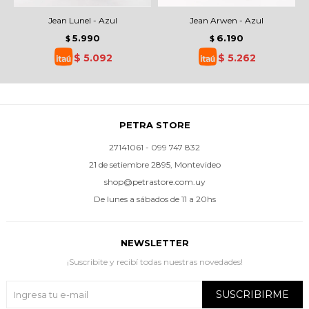
Jean Lunel - Azul
Jean Arwen - Azul
5.990
6.190
$
$
$
5.092
$
5.262
PETRA STORE
27141061 - 099 747 832
21 de setiembre 2895, Montevideo
shop@petrastore.com.uy
De lunes a sábados de 11 a 20hs
NEWSLETTER
¡Suscribite y recibí todas nuestras novedades!
SUSCRIBIRME