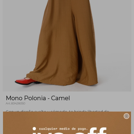
Mono Polonia - Camel
83428050
Con un diseño suelto y cómodo, te brinda libertad de

movimiento y un look ligero que se adapta a todas las figuras.
Combinalo con unas sandalias para algo más relax o unas