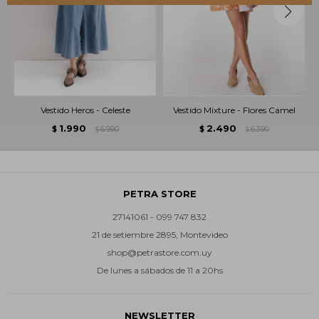
Vestido Heros - Celeste
Vestido Mixture - Flores Camel
1.990
2.490
$
6.990
$
6.390
$
$
PETRA STORE
27141061 - 099 747 832
21 de setiembre 2895, Montevideo
shop@petrastore.com.uy
De lunes a sábados de 11 a 20hs
NEWSLETTER