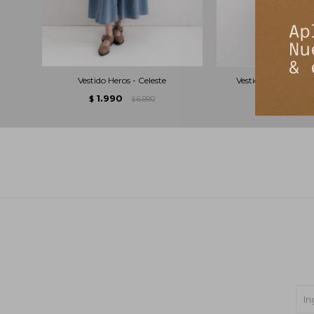
Vestido Heros - Celeste
Vestido Mixture - F
1.990
2.490
$
6.990
$
$
$