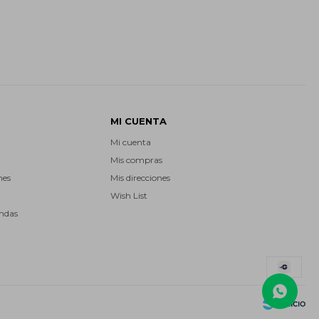
MI CUENTA
Mi cuenta
Mis compras
nes
Mis direcciones
Wish List
endas