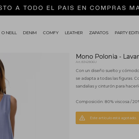
 O NEILL
DENIM
COMFY
LEATHER
ZAPATOS
PARTY EDIT
Mono Polonia - Lava
8342806U
Con un diseño suelto y cómodo,
se adapta a todas las figuras. 
sandalias y cinturón para hacer
Composición: 80% viscosa / 20
Este artículo está agotado.