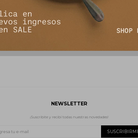
lores Camel
Vestido Joaquina - Jean
Vestido 
2.490
3
6.390
$
6.590
$
$
NEWSLETTER
¡Suscribite y recibí todas nuestras novedades!
SUSCRIBIRM