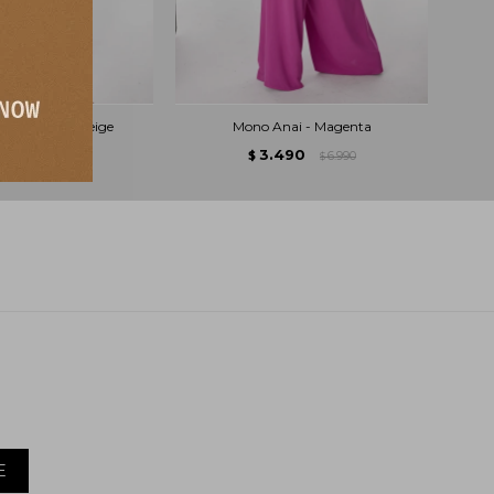
New Cocota - Beige
Mono Anai - Magenta
.490
3.490
6.490
$
6.990
$
$
E