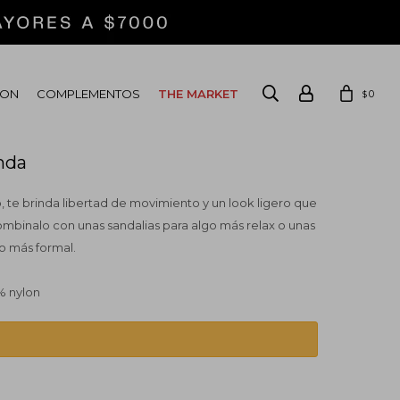
ION
COMPLEMENTOS
THE MARKET
0
$
nda
 te brinda libertad de movimiento y un look ligero que
Combinalo con unas sandalias para algo más relax o unas
lo más formal.
% nylon