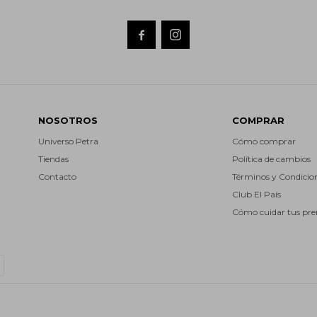


NOSOTROS
COMPRAR
Universo Petra
Cómo comprar
Tiendas
Política de cambios
Contacto
Términos y Condicio
Club El País
Cómo cuidar tus pr