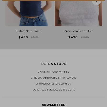
T-shirt Nera - Azul
Musculosa Sena - Gris
490
490
$
3.100
$
2.990
$
$
PETRA STORE
27141061 - 099 747 832
21 de setiembre 2895, Montevideo
shop@petrastore.com.uy
De lunes a sábados de 11 a 20hs
NEWSLETTER