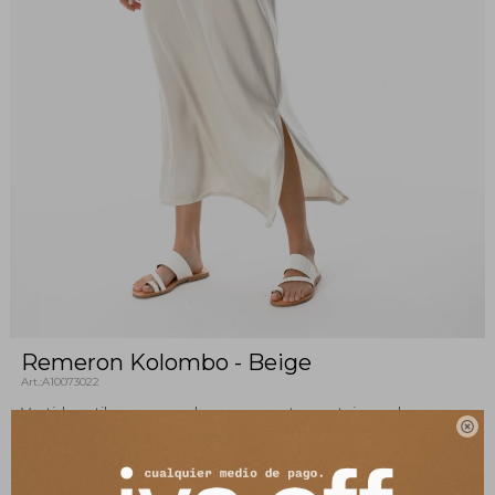
Remeron Kolombo - Beige
A10073022
Vestido estilo remeron de manga corta con tajos en los

laterales que lo hace súper cómodo. Tejido liviano y extra
suave a la piel.